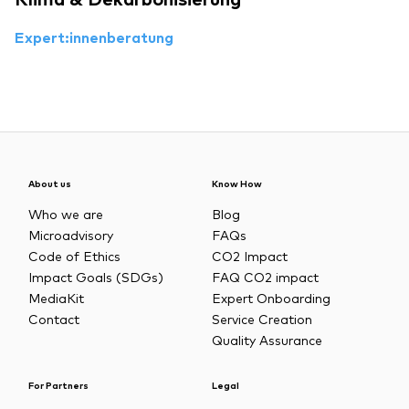
Klima & Dekarbonisierung
Expert:innenberatung
About us
Know How
Who we are
Blog
Microadvisory
FAQs
Code of Ethics
CO2 Impact
Impact Goals (SDGs)
FAQ CO2 impact
MediaKit
Expert Onboarding
Contact
Service Creation
Quality Assurance
For Partners
Legal