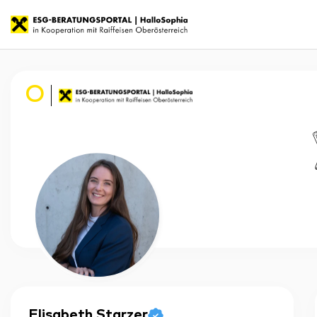
O
Elisabeth
Starzer