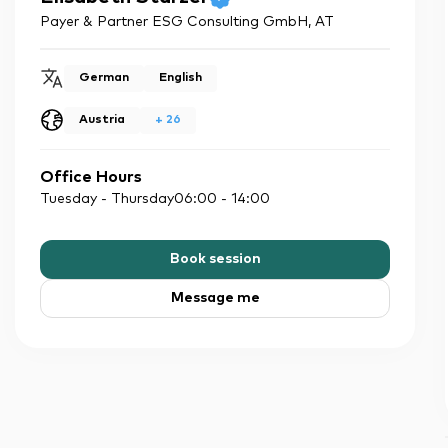
Payer & Partner ESG Consulting GmbH
,
AT
German
English
Austria
+
26
Office Hours
Tuesday - Thursday
06:00
-
14:00
Book session
Message me